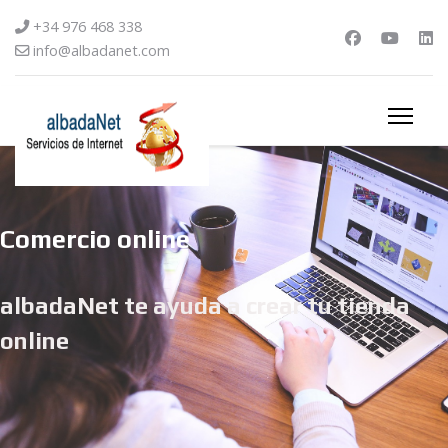
+34 976 468 338
info@albadanet.com
Comercio online
albadaNet te ayuda a crear tu tienda
online